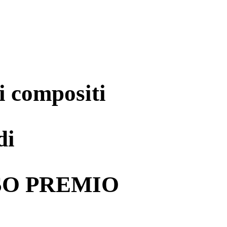
i compositi
di
SO PREMIO