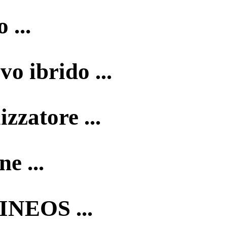
 ...
o ibrido ...
zzatore ...
e ...
INEOS ...