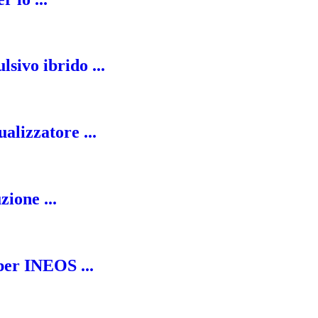
sivo ibrido ...
alizzatore ...
ione ...
er INEOS ...